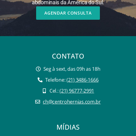
abdominais da América do Sul.
AGENDAR CONSULTA
CONTATO
Seg à sext, das 09h as 18h
Telefone:
(21) 3486-1666
Cel.:
(21) 96777-2991
ch@centrohernias.com.br
MÍDIAS